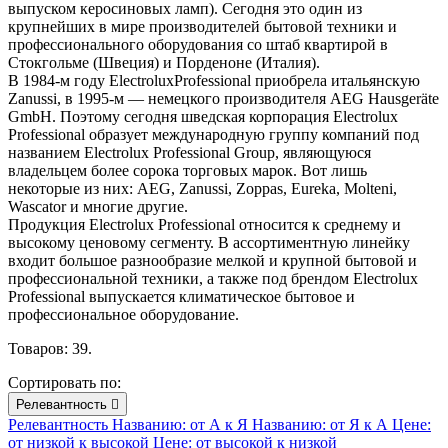
выпуском керосиновых ламп). Сегодня это один из
крупнейших в мире производителей бытовой техники и
профессионального оборудования со штаб квартирой в
Стокгольме (Швеция) и Порденоне (Италия).
В 1984-м году ElectroluxProfessional приобрела итальянскую
Zanussi, в 1995-м — немецкого производителя AEG Hausgeräte
GmbH. Поэтому сегодня шведская корпорация Electrolux
Professional образует международную группу компаний под
названием Electrolux Professional Group, являющуюся
владельцем более сорока торговых марок. Вот лишь
некоторые из них: AEG, Zanussi, Zoppas, Eureka, Molteni,
Wascator и многие другие.
Продукция Electrolux Professional относится к среднему и
высокому ценовому сегменту. В ассортиментную линейку
входит большое разнообразие мелкой и крупной бытовой и
профессиональной техники, а также под брендом Electrolux
Professional выпускается климатическое бытовое и
профессиональное оборудование.
Товаров: 39.
Сортировать по:
Релевантность

Релевантность
Названию: от А к Я
Названию: от Я к А
Цене:
от низкой к высокой
Цене: от высокой к низкой