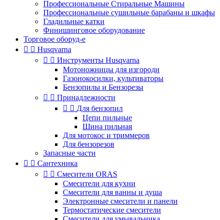
Профессиональные Стиральные Машины
Профессиональные сушильные барабаны и шкафы
Гладильные катки
Финишинговое оборудование
Торговое оборуд-е


Husqvarna


Инструменты Husqvarna
Мотоножницы для изгороди
Газонокосилки, культиваторы
Бензопилы и Бензорезы


Принадлежности


Для бензопил
Цепи пильные
Шина пильная
Для мотокос и триммеров
Для бензорезов
Запасные части


Сантехника


Смесители ORAS
Смесители для кухни
Смесители для ванны и душа
Электронные смесители и панели
Термостатические смесители
Смесители для умывальника