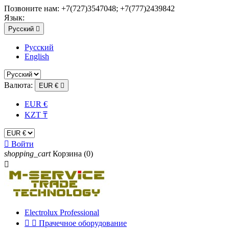
Позвоните нам:
+7(727)3547048; +7(777)2439842
Язык:
Русский

Русский
English
Валюта:
EUR €

EUR €
KZT ₸

Войти
shopping_cart
Корзина
(0)

Electrolux Professional


Прачечное оборудование