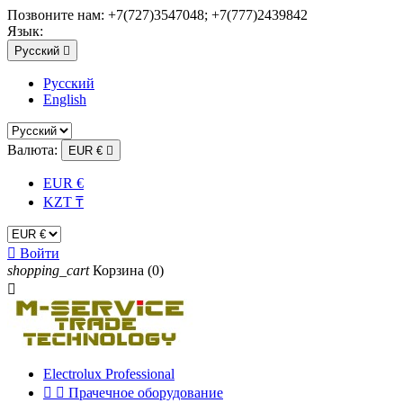
Позвоните нам:
+7(727)3547048; +7(777)2439842
Язык:
Русский

Русский
English
Валюта:
EUR €

EUR €
KZT ₸

Войти
shopping_cart
Корзина
(0)

Electrolux Professional


Прачечное оборудование