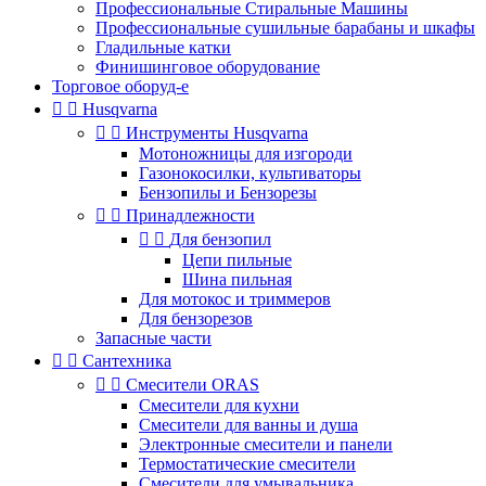
Профессиональные Стиральные Машины
Профессиональные сушильные барабаны и шкафы
Гладильные катки
Финишинговое оборудование
Торговое оборуд-е


Husqvarna


Инструменты Husqvarna
Мотоножницы для изгороди
Газонокосилки, культиваторы
Бензопилы и Бензорезы


Принадлежности


Для бензопил
Цепи пильные
Шина пильная
Для мотокос и триммеров
Для бензорезов
Запасные части


Сантехника


Смесители ORAS
Смесители для кухни
Смесители для ванны и душа
Электронные смесители и панели
Термостатические смесители
Смесители для умывальника