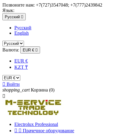
Позвоните нам:
+7(727)3547048; +7(777)2439842
Язык:
Русский

Русский
English
Валюта:
EUR €

EUR €
KZT ₸

Войти
shopping_cart
Корзина
(0)

Electrolux Professional


Прачечное оборудование