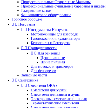
Профессиональные Стиральные Машины
Профессиональные сушильные барабаны и шкафы
Гладильные катки
Финишинговое оборудование
Торговое оборуд-е


Husqvarna


Инструменты Husqvarna
Мотоножницы для изгороди
Газонокосилки, культиваторы
Бензопилы и Бензорезы


Принадлежности


Для бензопил
Цепи пильные
Шина пильная
Для мотокос и триммеров
Для бензорезов
Запасные части


Сантехника


Смесители ORAS
Смесители для кухни
Смесители для ванны и душа
Электронные смесители и панели
Термостатические смесители
Смесители для умывальника