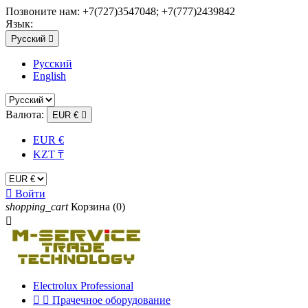
Позвоните нам:
+7(727)3547048; +7(777)2439842
Язык:
Русский

Русский
English
Валюта:
EUR €

EUR €
KZT ₸

Войти
shopping_cart
Корзина
(0)

Electrolux Professional


Прачечное оборудование