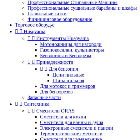
Профессиональные Стиральные Машины
Профессиональные сушильные барабаны и шкафы
Гладильные катки
Финишинговое оборудование
Торговое оборуд-е


Husqvarna


Инструменты Husqvarna
Мотоножницы для изгороди
Газонокосилки, культиваторы
Бензопилы и Бензорезы


Принадлежности


Для бензопил
Цепи пильные
Шина пильная
Для мотокос и триммеров
Для бензорезов
Запасные части


Сантехника


Смесители ORAS
Смесители для кухни
Смесители для ванны и душа
Электронные смесители и панели
Термостатические смесители
Смесители для умывальника