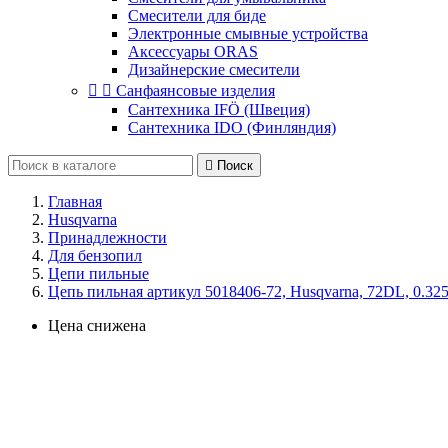
Смесители для биде
Электронные смывные устройства
Аксессуары ORAS
Дизайнерские смесители


Санфаянсовые изделия
Сантехника IFÖ (Швеция)
Сантехника IDO (Финляндия)

Поиск
Главная
Husqvarna
Принадлежности
Для бензопил
Цепи пильные
Цепь пильная артикул 5018406-72, Husqvarna, 72DL, 0.325
Цена снижена