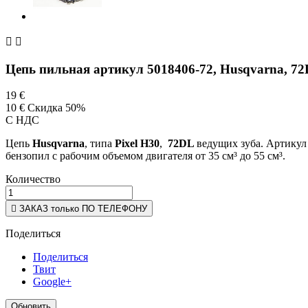


Цепь пильная артикул 5018406-72, Husqvarna, 72D
19 €
10 €
Скидка 50%
С НДС
Цепь
Husqvarna
, типа
Pixel H30
,
72DL
ведущих зуба. Артику
бензопил с рабочим объемом двигателя от 35 см³ до 55 см³.
Количество

ЗАКАЗ только ПО ТЕЛЕФОНУ
Поделиться
Поделиться
Твит
Google+