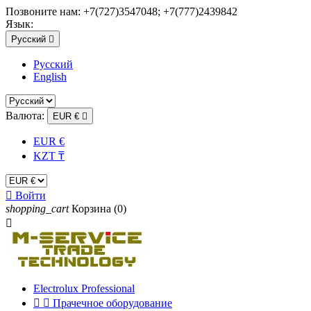
Позвоните нам:
+7(727)3547048; +7(777)2439842
Язык:
Русский

Русский
English
Валюта:
EUR €

EUR €
KZT ₸

Войти
shopping_cart
Корзина
(0)

Electrolux Professional


Прачечное оборудование