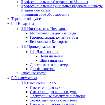
Профессиональные Стиральные Машины
Профессиональные сушильные барабаны и шкафы
Гладильные катки
Финишинговое оборудование
Торговое оборуд-е


Husqvarna


Инструменты Husqvarna
Мотоножницы для изгороди
Газонокосилки, культиваторы
Бензопилы и Бензорезы


Принадлежности


Для бензопил
Цепи пильные
Шина пильная
Для мотокос и триммеров
Для бензорезов
Запасные части


Сантехника


Смесители ORAS
Смесители для кухни
Смесители для ванны и душа
Электронные смесители и панели
Термостатические смесители
Смесители для умывальника