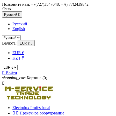
Позвоните нам:
+7(727)3547048; +7(777)2439842
Язык:
Русский

Русский
English
Валюта:
EUR €

EUR €
KZT ₸

Войти
shopping_cart
Корзина
(0)

Electrolux Professional


Прачечное оборудование