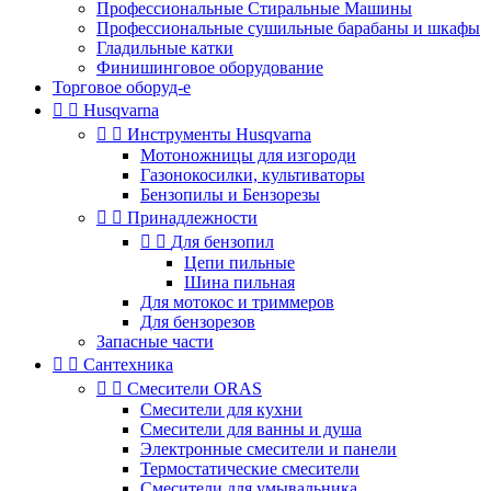
Профессиональные Стиральные Машины
Профессиональные сушильные барабаны и шкафы
Гладильные катки
Финишинговое оборудование
Торговое оборуд-е


Husqvarna


Инструменты Husqvarna
Мотоножницы для изгороди
Газонокосилки, культиваторы
Бензопилы и Бензорезы


Принадлежности


Для бензопил
Цепи пильные
Шина пильная
Для мотокос и триммеров
Для бензорезов
Запасные части


Сантехника


Смесители ORAS
Смесители для кухни
Смесители для ванны и душа
Электронные смесители и панели
Термостатические смесители
Смесители для умывальника