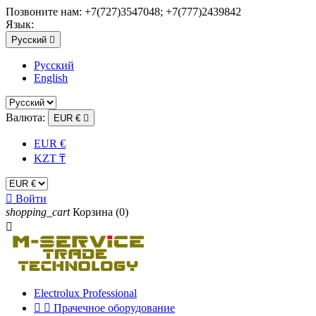
Позвоните нам:
+7(727)3547048; +7(777)2439842
Язык:
Русский

Русский
English
Валюта:
EUR €

EUR €
KZT ₸

Войти
shopping_cart
Корзина
(0)

Electrolux Professional


Прачечное оборудование