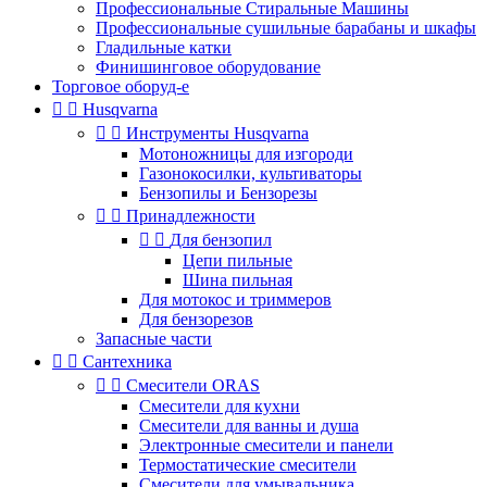
Профессиональные Стиральные Машины
Профессиональные сушильные барабаны и шкафы
Гладильные катки
Финишинговое оборудование
Торговое оборуд-е


Husqvarna


Инструменты Husqvarna
Мотоножницы для изгороди
Газонокосилки, культиваторы
Бензопилы и Бензорезы


Принадлежности


Для бензопил
Цепи пильные
Шина пильная
Для мотокос и триммеров
Для бензорезов
Запасные части


Сантехника


Смесители ORAS
Смесители для кухни
Смесители для ванны и душа
Электронные смесители и панели
Термостатические смесители
Смесители для умывальника