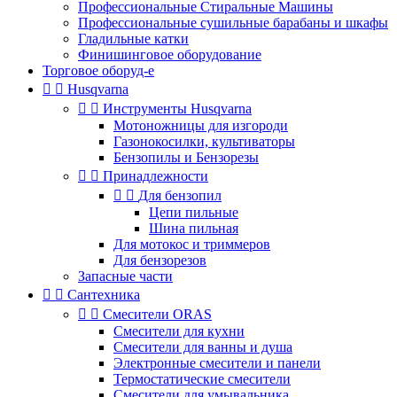
Профессиональные Стиральные Машины
Профессиональные сушильные барабаны и шкафы
Гладильные катки
Финишинговое оборудование
Торговое оборуд-е


Husqvarna


Инструменты Husqvarna
Мотоножницы для изгороди
Газонокосилки, культиваторы
Бензопилы и Бензорезы


Принадлежности


Для бензопил
Цепи пильные
Шина пильная
Для мотокос и триммеров
Для бензорезов
Запасные части


Сантехника


Смесители ORAS
Смесители для кухни
Смесители для ванны и душа
Электронные смесители и панели
Термостатические смесители
Смесители для умывальника