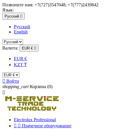
Позвоните нам:
+7(727)3547048; +7(777)2439842
Язык:
Русский

Русский
English
Валюта:
EUR €

EUR €
KZT ₸

Войти
shopping_cart
Корзина
(0)

Electrolux Professional


Прачечное оборудование